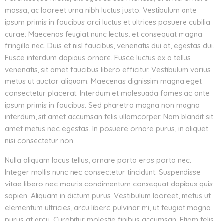
massa, ac laoreet urna nibh luctus justo. Vestibulum ante
ipsum primis in faucibus orci luctus et ultrices posuere cubilia
curae; Maecenas feugiat nunc lectus, et consequat magna
fringilla nec. Duis et nisl faucibus, venenatis dui at, egestas dui.
Fusce interdum dapibus ornare. Fusce luctus ex a tellus
venenatis, sit amet faucibus libero efficitur. Vestibulum varius
metus ut auctor aliquam. Maecenas dignissim magna eget
consectetur placerat. Interdum et malesuada fames ac ante
ipsum primis in faucibus. Sed pharetra magna non magna
interdum, sit amet accumsan felis ullamcorper. Nam blandit sit
amet metus nec egestas. In posuere ornare purus, in aliquet
nisi consectetur non.
Nulla aliquam lacus tellus, ornare porta eros porta nec.
Integer mollis nunc nec consectetur tincidunt. Suspendisse
vitae libero nec mauris condimentum consequat dapibus quis
sapien. Aliquam in dictum purus. Vestibulum laoreet, metus ut
elementum ultricies, arcu libero pulvinar mi, ut feugiat magna
purus at arcu. Curabitur molestie finibus accumsan. Etiam felis