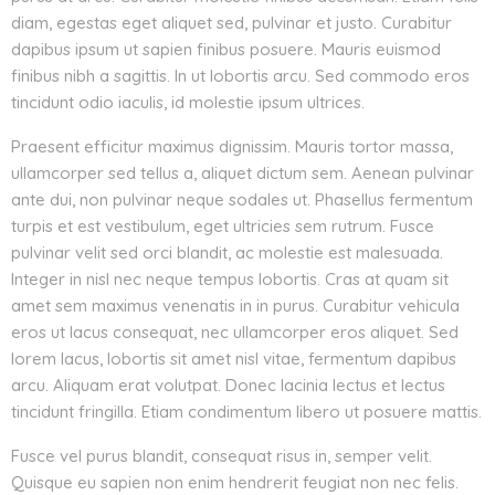
diam, egestas eget aliquet sed, pulvinar et justo. Curabitur
dapibus ipsum ut sapien finibus posuere. Mauris euismod
finibus nibh a sagittis. In ut lobortis arcu. Sed commodo eros
tincidunt odio iaculis, id molestie ipsum ultrices.
Praesent efficitur maximus dignissim. Mauris tortor massa,
ullamcorper sed tellus a, aliquet dictum sem. Aenean pulvinar
ante dui, non pulvinar neque sodales ut. Phasellus fermentum
turpis et est vestibulum, eget ultricies sem rutrum. Fusce
pulvinar velit sed orci blandit, ac molestie est malesuada.
Integer in nisl nec neque tempus lobortis. Cras at quam sit
amet sem maximus venenatis in in purus. Curabitur vehicula
eros ut lacus consequat, nec ullamcorper eros aliquet. Sed
lorem lacus, lobortis sit amet nisl vitae, fermentum dapibus
arcu. Aliquam erat volutpat. Donec lacinia lectus et lectus
tincidunt fringilla. Etiam condimentum libero ut posuere mattis.
Fusce vel purus blandit, consequat risus in, semper velit.
Quisque eu sapien non enim hendrerit feugiat non nec felis.