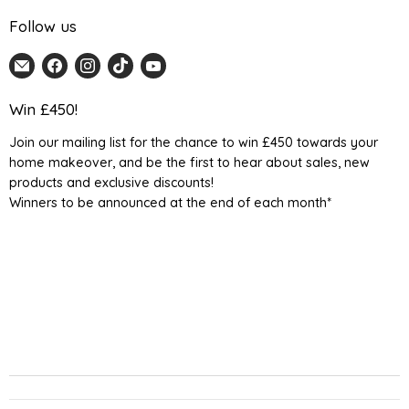
Follow us
Email
Find
Find
Find
Find
Home
us
us
us
us
Detail
on
on
on
on
Win £450!
UK
Facebook
Instagram
TikTok
YouTube
Join our mailing list for the chance to win £450 towards your
home makeover, and be the first to hear about sales, new
products and exclusive discounts!
Winners to be announced at the end of each month*