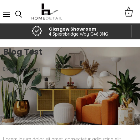
Menu
Glasgow Showroom
4 Spiersbridge Way G46 8NG
Blog Test
Emerlyn Gonzales
Lorem ipsum dolor sit amet, consectetur adipiscing elit.