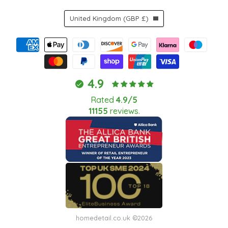
Country
United Kingdom
(GBP £)
4.9
Rated
4.9/5
11155
reviews.
homedetail.co.uk ©2026