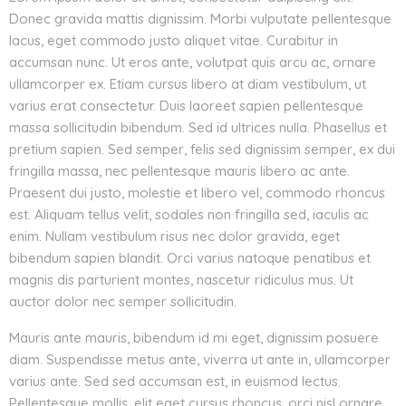
Donec gravida mattis dignissim. Morbi vulputate pellentesque
lacus, eget commodo justo aliquet vitae. Curabitur in
accumsan nunc. Ut eros ante, volutpat quis arcu ac, ornare
ullamcorper ex. Etiam cursus libero at diam vestibulum, ut
varius erat consectetur. Duis laoreet sapien pellentesque
massa sollicitudin bibendum. Sed id ultrices nulla. Phasellus et
pretium sapien. Sed semper, felis sed dignissim semper, ex dui
fringilla massa, nec pellentesque mauris libero ac ante.
Praesent dui justo, molestie et libero vel, commodo rhoncus
est. Aliquam tellus velit, sodales non fringilla sed, iaculis ac
enim. Nullam vestibulum risus nec dolor gravida, eget
bibendum sapien blandit. Orci varius natoque penatibus et
magnis dis parturient montes, nascetur ridiculus mus. Ut
auctor dolor nec semper sollicitudin.
Mauris ante mauris, bibendum id mi eget, dignissim posuere
diam. Suspendisse metus ante, viverra ut ante in, ullamcorper
varius ante. Sed sed accumsan est, in euismod lectus.
Pellentesque mollis, elit eget cursus rhoncus, orci nisl ornare